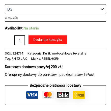
WYCZYŚĆ
Availability:
Na stanie
ilość
Dodaj do koszyka
Kurtka
tekstylna
REBELHORN
SKU:
324714
Kategoria:
Kurtki motocyklowe tekstylne
JAX
Tag:
RH-TJ-JAX
Marka:
REBELHORN
LADY
Darmowa dostawa powyżej 200 zł !
BLACK/BLUE
LAGOON
Oferujemy dostawy do punktów i paczkomatów InPost
Bezpieczne płatności i dostawy