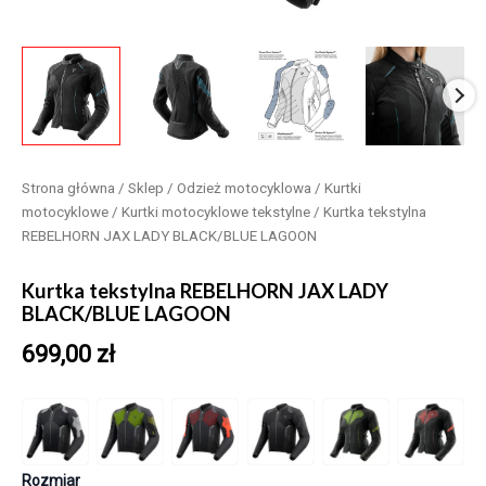
Strona główna
/
Sklep
/
Odzież motocyklowa
/
Kurtki
motocyklowe
/
Kurtki motocyklowe tekstylne
/ Kurtka tekstylna
REBELHORN JAX LADY BLACK/BLUE LAGOON
Kurtka tekstylna REBELHORN JAX LADY
BLACK/BLUE LAGOON
699,00
zł
Rozmiar