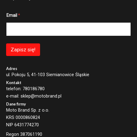
E
Email
*
m
a
i
l
*
E
m
Zapisz się!
a
i
l
Adres
ul. Pokoju 5, 41-103 Siemianowice Śląskie
Kontakt
telefon: 780186780
e-mail: sklep@motobrand.pl
Dane firmy
Moto Brand Sp. z o.o.
KRS 0000860824
NIP 6431774270
Regon 387061190