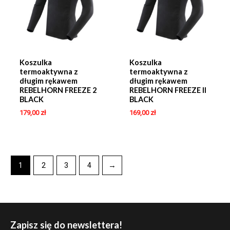
Koszulka
Koszulka
termoaktywna z
termoaktywna z
długim rękawem
długim rękawem
REBELHORN FREEZE 2
REBELHORN FREEZE II
BLACK
BLACK
179,00
zł
169,00
zł
1
2
3
4
→
Zapisz się do newslettera!