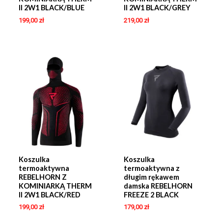
II 2W1 BLACK/BLUE
II 2W1 BLACK/GREY
199,00
zł
219,00
zł
Koszulka
Koszulka
termoaktywna
termoaktywna z
REBELHORN Z
długim rękawem
KOMINIARKĄ THERM
damska REBELHORN
II 2W1 BLACK/RED
FREEZE 2 BLACK
199,00
zł
179,00
zł