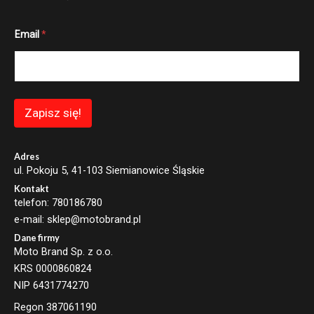
E
Email
*
m
a
i
l
E
m
a
Zapisz się!
i
l
E
m
Adres
a
ul. Pokoju 5, 41-103 Siemianowice Śląskie
i
Kontakt
l
telefon: 780186780
e-mail: sklep@motobrand.pl
Dane firmy
Moto Brand Sp. z o.o.
KRS 0000860824
NIP 6431774270
Regon 387061190