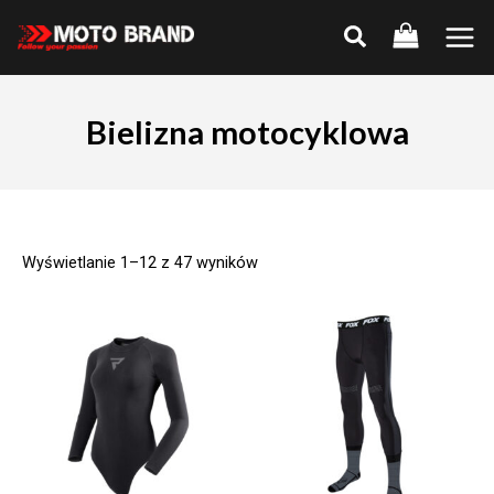
Skip
to
Main
content
Men
Bielizna motocyklowa
Wyświetlanie 1–12 z 47 wyników