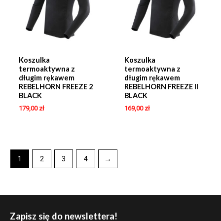
Koszulka
Koszulka
termoaktywna z
termoaktywna z
długim rękawem
długim rękawem
REBELHORN FREEZE 2
REBELHORN FREEZE II
BLACK
BLACK
179,00
zł
169,00
zł
1
2
3
4
→
Zapisz się do newslettera!