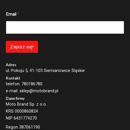
E
Email
*
m
a
i
l
*
E
m
Zapisz się!
a
i
l
Adres
ul. Pokoju 5, 41-103 Siemianowice Śląskie
Kontakt
telefon: 780186780
e-mail: sklep@motobrand.pl
Dane firmy
Moto Brand Sp. z o.o.
KRS 0000860824
NIP 6431774270
Regon 387061190