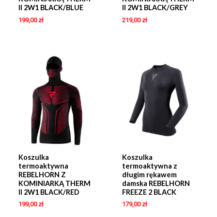
II 2W1 BLACK/BLUE
II 2W1 BLACK/GREY
199,00
zł
219,00
zł
Koszulka
Koszulka
termoaktywna
termoaktywna z
REBELHORN Z
długim rękawem
KOMINIARKĄ THERM
damska REBELHORN
II 2W1 BLACK/RED
FREEZE 2 BLACK
199,00
zł
179,00
zł