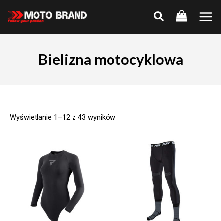
Skip
to
Main
content
Men
Bielizna motocyklowa
Wyświetlanie 1–12 z 43 wyników