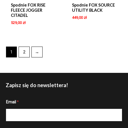
Spodnie FOX RISE
Spodnie FOX SOURCE
FLEECE JOGGER
UTILITY BLACK
CITADEL
449,00
zł
529,00
zł
1
2
→
Zapisz się do newslettera!
*
Email
*
*
E
m
a
i
l