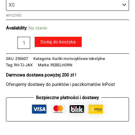
WYCZYŚĆ
Availability:
Na stanie
ilość
Dodaj do koszyka
Kurtka
tekstylna
REBELHORN
SKU:
293607
Kategoria:
Kurtki motocyklowe tekstylne
JAX
Tag:
RH-TJ-JAX
Marka:
REBELHORN
BLACK
Darmowa dostawa powyżej 200 zł !
Oferujemy dostawy do punktów i paczkomatów InPost
Bezpieczne płatności i dostawy