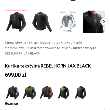
Strona główna
/
Sklep
/
Odzież motocyklowa
/
Kurtki
motocyklowe
/
Kurtki motocyklowe tekstylne
/ Kurtka tekstylna
REBELHORN JAX BLACK
Kurtka tekstylna REBELHORN JAX BLACK
699,00
zł
Rozmiar