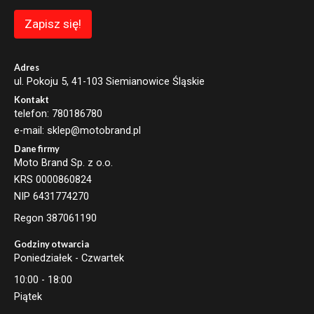
m
a
Zapisz się!
i
l
*
Adres
ul. Pokoju 5, 41-103 Siemianowice Śląskie
Kontakt
telefon: 780186780
e-mail: sklep@motobrand.pl
Dane firmy
Moto Brand Sp. z o.o.
KRS 0000860824
NIP 6431774270
Regon 387061190
Godziny otwarcia
Poniedziałek - Czwartek
10:00 - 18:00
Piątek