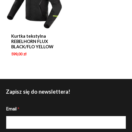
Kurtka tekstylna
REBELHORN FLUX
BLACK/FLO YELLOW
599,00
zł
Zapisz się do newslettera!
E
Email
*
m
a
i
l
E