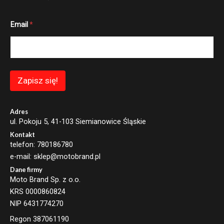
E
Email
*
m
a
i
l
E
m
a
Zapisz się!
i
l
E
m
Adres
a
ul. Pokoju 5, 41-103 Siemianowice Śląskie
i
Kontakt
l
telefon: 780186780
e-mail: sklep@motobrand.pl
Dane firmy
Moto Brand Sp. z o.o.
KRS 0000860824
NIP 6431774270
Regon 387061190