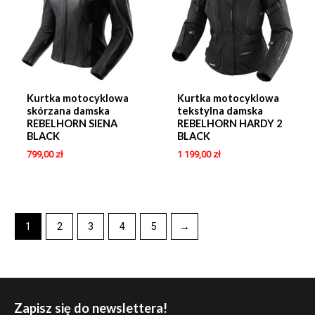
Kurtka motocyklowa
Kurtka motocyklowa
skórzana damska
tekstylna damska
REBELHORN SIENA
REBELHORN HARDY 2
BLACK
BLACK
799,00
zł
1 199,00
zł
1
2
3
4
5
→
Zapisz się do newslettera!