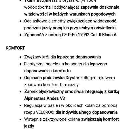
Tkanina Alpinestars Drystar® (w 100%
wodoodporna i oddychająca)
zapewnia doskonałe
właściwości w każdych warunkach pogodowych
Odblaskowe elementy
zwiększające widoczność
podczas jazdy nocą lub przy słabym oświetleniu
Zgodność z normą CE PrEn 17092 Cat. II Klasa A
KOMFORT
Zwężany krój
dla lepszego dopasowania
Elastyczne panele na kolanach
dla lepszego
dopasowania i komfortu
Odpinana podszewka Drystar
z długim rękawem
zapewnia komfort termiczny
Zamek błyskawiczny umożliwia integrację z kurtką
Alpinestars Andes V3
Regulacja w pasie i w okolicach kolan za pomocą
rzepu VELCRO®
dla
indywidualnego dopasowania
Wstępnie zakrzywione kolana
zwiększają komfort
jazdy