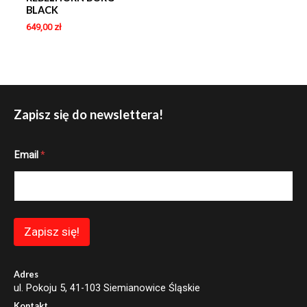
BLACK
649,00
zł
Zapisz się do newslettera!
E
Email
*
m
a
i
l
E
m
a
Zapisz się!
i
l
*
Adres
ul. Pokoju 5, 41-103 Siemianowice Śląskie
Kontakt