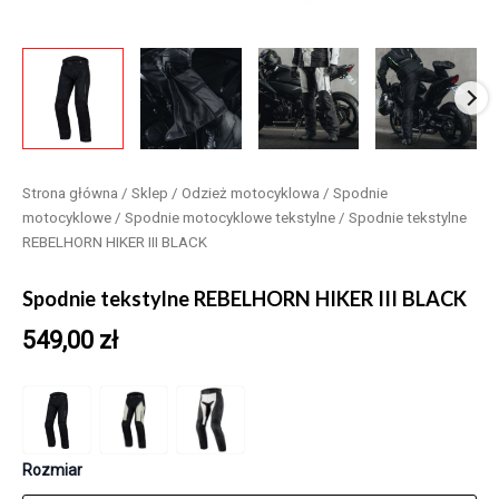
Strona główna
/
Sklep
/
Odzież motocyklowa
/
Spodnie
motocyklowe
/
Spodnie motocyklowe tekstylne
/ Spodnie tekstylne
REBELHORN HIKER III BLACK
Spodnie tekstylne REBELHORN HIKER III BLACK
549,00
zł
Rozmiar