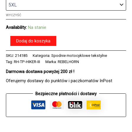
WYCZYŚĆ
Availability:
Na stanie
ilość
Dodaj do koszyka
Spodnie
tekstylne
SKU:
214185
Kategoria:
Spodnie motocyklowe tekstylne
REBELHORN
Tag:
RH-TP-HIKER-III
Marka:
REBELHORN
HIKER
III
Darmowa dostawa powyżej 200 zł !
BLACK
Oferujemy dostawy do punktów i paczkomatów InPost
Bezpieczne płatności i dostawy