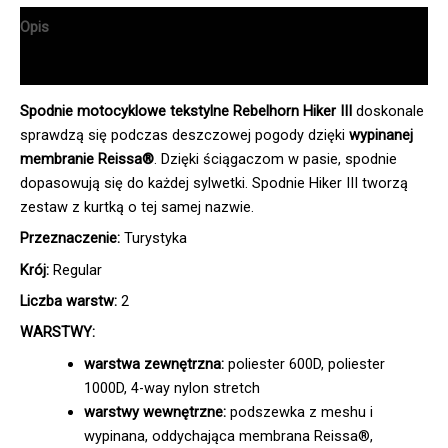
Opis
Informacje dodatkowe
Spodnie motocyklowe tekstylne Rebelhorn Hiker III
doskonale
sprawdzą się podczas deszczowej pogody dzięki
wypinanej
membranie Reissa®
. Dzięki ściągaczom w pasie, spodnie
dopasowują się do każdej sylwetki. Spodnie Hiker III tworzą
zestaw z kurtką o tej samej nazwie.
Przeznaczenie:
Turystyka
Krój:
Regular
Liczba warstw:
2
WARSTWY:
warstwa zewnętrzna:
poliester 600D, poliester
1000D, 4-way nylon stretch
warstwy wewnętrzne:
podszewka z meshu i
wypinana, oddychająca membrana Reissa®,