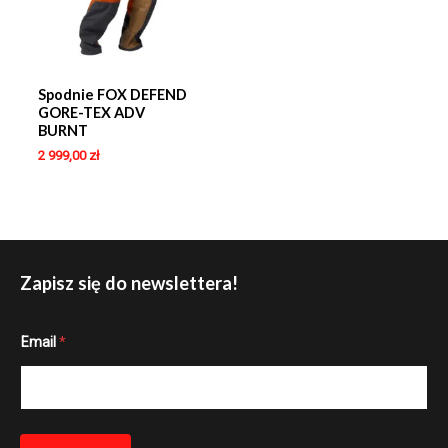
Spodnie FOX DEFEND
GORE-TEX ADV
BURNT
2 999,00
zł
Zapisz się do newslettera!
*
Email
*
*
*