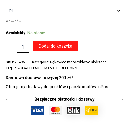
WYCZYŚĆ
Availability:
Na stanie
ilość
Dodaj do koszyka
Rękawice
skórzane
REBELHORN
SKU:
214951
Kategoria:
Rękawice motocyklowe skórzane
FLUX
Tag:
RH-GLV-FLUX-II
Marka:
REBELHORN
II
Darmowa dostawa powyżej 200 zł !
LADY
BLACK/FLO
Oferujemy dostawy do punktów i paczkomatów InPost
YELLOW
Bezpieczne płatności i dostawy