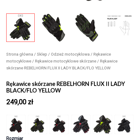
Strona główna
/
Sklep
/
Odzież motocyklowa
/
Rękawice
motocyklowe
/
Rękawice motocyklowe skórzane
/ Rękawice
skórzane REBELHORN FLUX II LADY BLACK/FLO YELLOW
Rękawice skórzane REBELHORN FLUX II LADY
BLACK/FLO YELLOW
249,00
zł
Rozmiar