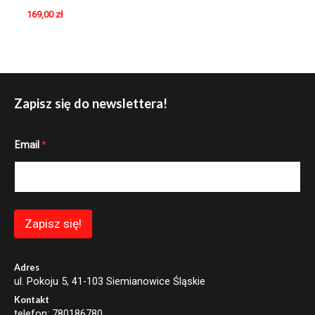
169,00
zł
Zapisz się do newslettera!
*
Email
*
*
E
m
a
i
l
Zapisz się!
Adres
ul. Pokoju 5, 41-103 Siemianowice Śląskie
Kontakt
telefon: 780186780