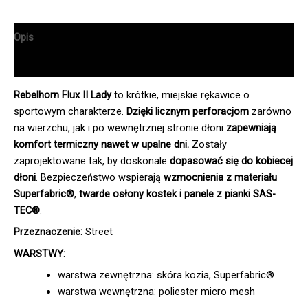
Opis
Informacje dodatkowe
Rebelhorn Flux II
Lady
to krótkie, miejskie rękawice o
sportowym charakterze.
Dzięki licznym perforacjom
zarówno
na wierzchu, jak i po wewnętrznej stronie dłoni
zapewniają
komfort termiczny nawet w upalne dni.
Zostały
zaprojektowane tak, by doskonale
dopasować się do kobiecej
dłoni
. Bezpieczeństwo wspierają
wzmocnienia z materiału
Superfabric®
,
twarde osłony kostek i panele z pianki SAS-
TEC®
.
Przeznaczenie:
Street
WARSTWY:
warstwa zewnętrzna: skóra kozia, Superfabric®
warstwa wewnętrzna: poliester micro mesh