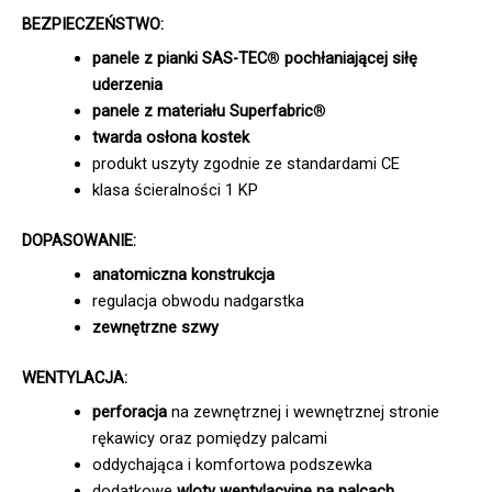
BEZPIECZEŃSTWO:
panele z pianki SAS-TEC
®
pochłaniającej siłę
uderzenia
panele z materiału Superfabric
®
twarda osłona kostek
produkt uszyty zgodnie ze standardami CE
klasa ścieralności 1 KP
DOPASOWANIE:
anatomiczna konstrukcja
regulacja obwodu nadgarstka
zewnętrzne szwy
WENTYLACJA:
perforacja
na zewnętrznej i wewnętrznej stronie
rękawicy oraz pomiędzy palcami
oddychająca i komfortowa podszewka
dodatkowe
wloty wentylacyjne na palcach