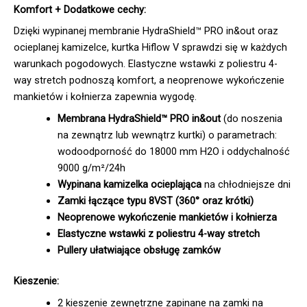
Komfort + Dodatkowe cechy:
Dzięki wypinanej membranie HydraShield™ PRO in&out oraz
ocieplanej kamizelce, kurtka Hiflow V sprawdzi się w każdych
warunkach pogodowych. Elastyczne wstawki z poliestru 4-
way stretch podnoszą komfort, a neoprenowe wykończenie
mankietów i kołnierza zapewnia wygodę.
Membrana HydraShield™ PRO in&out
(do noszenia
na zewnątrz lub wewnątrz kurtki) o parametrach:
wodoodporność do 18000 mm H2O i oddychalność
9000 g/m²/24h
Wypinana kamizelka ocieplająca
na chłodniejsze dni
Zamki łączące typu 8VST (360° oraz krótki)
Neoprenowe wykończenie mankietów i kołnierza
Elastyczne wstawki z poliestru 4-way stretch
Pullery ułatwiające obsługę zamków
Kieszenie:
2 kieszenie zewnętrzne zapinane na zamki na