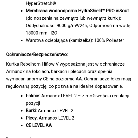
HyperStretch®
Membrana wodoodporna HydraShield™ PRO in&out
(do noszenia na zewnątrz lub wewnątrz kurtki)
:
Oddychalność: 9000 g/m²/24h, Odporność na wodę:
18000 mm H2O
Warstwa ocieplająca (kamizelka): 100% Poliester
Ochraniacze/Bezpieczeństwo:
Kurtka Rebelhorn Hiflow V wyposażona jest w ochraniacze
Armanox na łokciach, barkach i plecach oraz spełnia
wymaganianormy CE na poziomie AA. Ochraniacze łokci mają
regulowaną pozycję, co pozwala na idealne dopasowanie.
Łokcie:
Armanox LEVEL 2 – z możliwościa regulacji
pozycji
Barki:
Armanox LEVEL 2
Plecy:
Armanox LEVEL 2
CE LEVEL AA