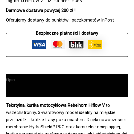
Tag:
RH-TJ-HIFLOW-V
Marka:
REBELHORN
Darmowa dostawa powyżej 200 zł !
Oferujemy dostawy do punktów i paczkomatów InPost
Bezpieczne płatności i dostawy
Opis
Informacje dodatkowe
Tekstylna, kurtka motocyklowa Rebelhorn Hiflow V
to
wszechstronny, 3-warstwowy model idealny na miejskie
przejażdżki i krótkie trasy poza miastem. Dzięki nowoczesnej
membranie HydraShield™ PRO oraz kamizelce ocieplającej,
kurtka sprawdzi się zarówno w deszczu, jak i chłodniejsze dni.