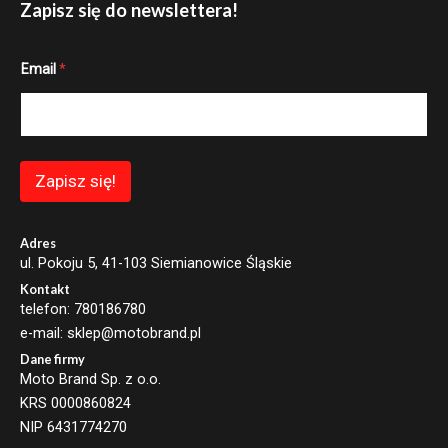
Zapisz się do newslettera!
E
Email
*
m
a
i
l
E
m
a
Zapisz się!
i
l
E
m
Adres
a
ul. Pokoju 5, 41-103 Siemianowice Śląskie
i
Kontakt
l
telefon: 780186780
e-mail: sklep@motobrand.pl
Dane firmy
Moto Brand Sp. z o.o.
KRS 0000860824
NIP 6431774270