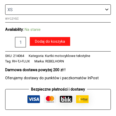
WYCZYŚĆ
Availability:
Na stanie
ilość
Dodaj do koszyka
Kurtka
tekstylna
REBELHORN
SKU:
214064
Kategoria:
Kurtki motocyklowe tekstylne
FLUX
Tag:
RH-TJ-FLUX
Marka:
REBELHORN
BLACK/FLO
Darmowa dostawa powyżej 200 zł !
YELLOW
Oferujemy dostawy do punktów i paczkomatów InPost
Bezpieczne płatności i dostawy