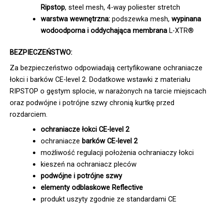
Ripstop
, steel mesh, 4-way poliester stretch
warstwa wewnętrzna:
podszewka mesh,
wypinana
wodoodporna i oddychająca membrana
L-XTR®
BEZPIECZEŃSTWO:
Za bezpieczeństwo odpowiadają certyfikowane ochraniacze
łokci i barków CE-level 2. Dodatkowe wstawki z materiału
RIPSTOP o gęstym splocie, w narażonych na tarcie miejscach
oraz podwójne i potrójne szwy chronią kurtkę przed
rozdarciem.
ochraniacze łokci CE-level 2
ochraniacze
barków CE-level 2
możliwość regulacji położenia ochraniaczy łokci
kieszeń na ochraniacz pleców
podwójne i potrójne szwy
elementy odblaskowe Reflective
produkt uszyty zgodnie ze standardami CE