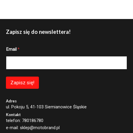
Zapisz się do newslettera!
*
Email
*
E
m
a
i
l
E
m
Zapisz się!
a
i
l
Adres
ul. Pokoju 5, 41-103 Siemianowice Śląskie
Kontakt
telefon: 780186780
e-mail: sklep@motobrand.pl