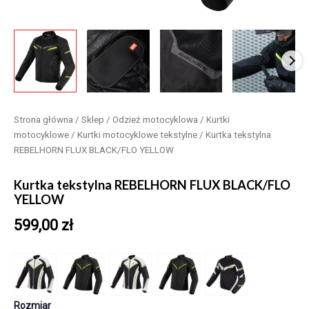
Strona główna
/
Sklep
/
Odzież motocyklowa
/
Kurtki
motocyklowe
/
Kurtki motocyklowe tekstylne
/ Kurtka tekstylna
REBELHORN FLUX BLACK/FLO YELLOW
Kurtka tekstylna REBELHORN FLUX BLACK/FLO
YELLOW
599,00
zł
Rozmiar