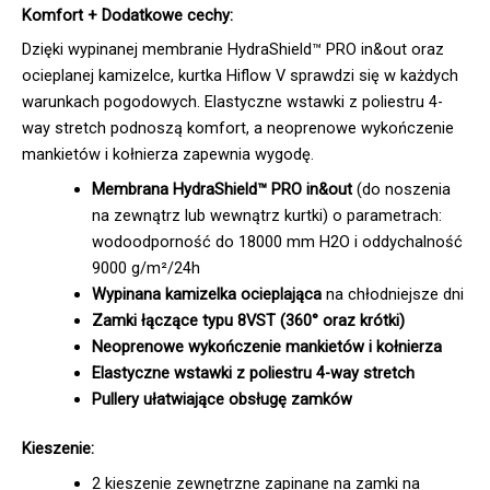
Komfort + Dodatkowe cechy:
Dzięki wypinanej membranie HydraShield™ PRO in&out oraz
ocieplanej kamizelce, kurtka Hiflow V sprawdzi się w każdych
warunkach pogodowych. Elastyczne wstawki z poliestru 4-
way stretch podnoszą komfort, a neoprenowe wykończenie
mankietów i kołnierza zapewnia wygodę.
Membrana HydraShield™ PRO in&out
(do noszenia
na zewnątrz lub wewnątrz kurtki) o parametrach:
wodoodporność do 18000 mm H2O i oddychalność
9000 g/m²/24h
Wypinana kamizelka ocieplająca
na chłodniejsze dni
Zamki łączące typu 8VST (360° oraz krótki)
Neoprenowe wykończenie mankietów i kołnierza
Elastyczne wstawki z poliestru 4-way stretch
Pullery ułatwiające obsługę zamków
Kieszenie:
2 kieszenie zewnętrzne zapinane na zamki na