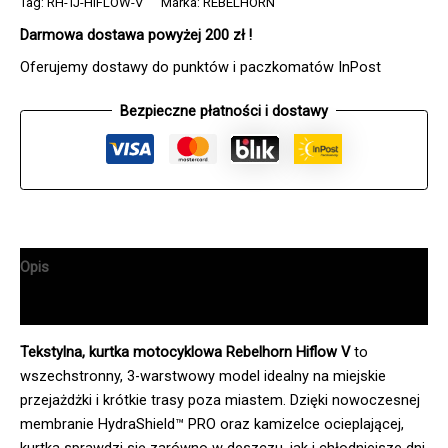
Tag:
RH-TJ-HIFLOW-V
Marka:
REBELHORN
Darmowa dostawa powyżej 200 zł !
Oferujemy dostawy do punktów i paczkomatów InPost
Bezpieczne płatności i dostawy
Opis
Informacje dodatkowe
Tekstylna, kurtka motocyklowa Rebelhorn Hiflow V
to
wszechstronny, 3-warstwowy model idealny na miejskie
przejażdżki i krótkie trasy poza miastem. Dzięki nowoczesnej
membranie HydraShield™ PRO oraz kamizelce ocieplającej,
kurtka sprawdzi się zarówno w deszczu, jak i chłodniejsze dni.