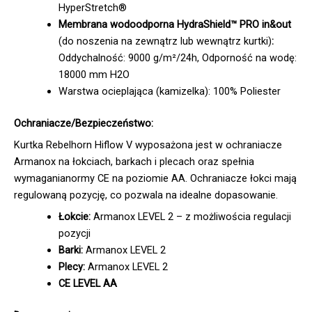
HyperStretch®
Membrana wodoodporna HydraShield™ PRO in&out
(do noszenia na zewnątrz lub wewnątrz kurtki)
:
Oddychalność: 9000 g/m²/24h, Odporność na wodę:
18000 mm H2O
Warstwa ocieplająca (kamizelka): 100% Poliester
Ochraniacze/Bezpieczeństwo:
Kurtka Rebelhorn Hiflow V wyposażona jest w ochraniacze
Armanox na łokciach, barkach i plecach oraz spełnia
wymaganianormy CE na poziomie AA. Ochraniacze łokci mają
regulowaną pozycję, co pozwala na idealne dopasowanie.
Łokcie:
Armanox LEVEL 2 – z możliwościa regulacji
pozycji
Barki:
Armanox LEVEL 2
Plecy:
Armanox LEVEL 2
CE LEVEL AA