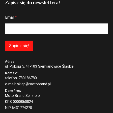
Zapisz się do newslettera!
*
Email
*
E
m
a
i
l
E
m
Zapisz się!
a
i
l
Adres
ul. Pokoju 5, 41-103 Siemianowice Śląskie
Kontakt
telefon: 780186780
e-mail: sklep@motobrand.pl
Dane firmy
Moto Brand Sp. z o.o.
KRS 0000860824
NIP 6431774270