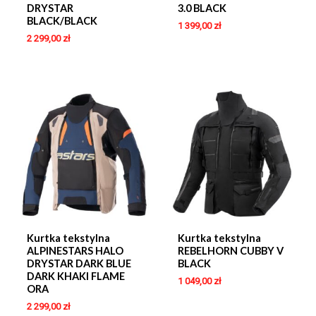
DRYSTAR
3.0 BLACK
BLACK/BLACK
1 399,00
zł
2 299,00
zł
Kurtka tekstylna
Kurtka tekstylna
ALPINESTARS HALO
REBELHORN CUBBY V
DRYSTAR DARK BLUE
BLACK
DARK KHAKI FLAME
1 049,00
zł
ORA
2 299,00
zł