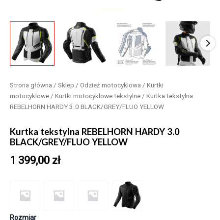
Strona główna
/
Sklep
/
Odzież motocyklowa
/
Kurtki
motocyklowe
/
Kurtki motocyklowe tekstylne
/ Kurtka tekstylna
REBELHORN HARDY 3.0 BLACK/GREY/FLUO YELLOW
Kurtka tekstylna REBELHORN HARDY 3.0
BLACK/GREY/FLUO YELLOW
1 399,00
zł
Rozmiar