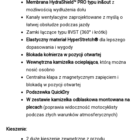
Membrana HydraShield™ PRO typu in&out
z
możliwością wydłużenia dołu
Kanały wentylacyjne zaprojektowane z myślą o
łatwej obsłudze podczas jazdy
Zamki łączące typu 8VST (360° i krótki)
Elastyczny materiał HyperStretch®
dla lepszego
dopasowania i wygody
Blokada kołnierza w pozycji otwartej
Wewnętrzna kamizelka ocieplająca
, którą można
nosić osobno
Centralna klapa z magnetycznym zapięciem i
blokadą w pozycji otwartej
Podszewka QuickDry
W zestawie kamizelka odblaskowa montowana na
plecach
(poprawia widoczność motocyklisty
podczas złych warunków atmosferycznych)
Kieszenie:
2 duże kieszenie zewnętrzne z przodu