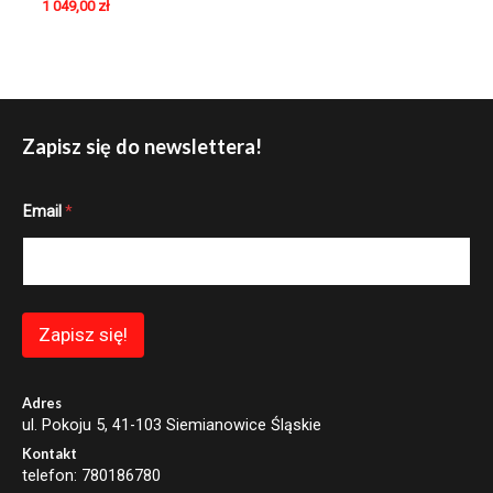
1 049,00
zł
Zapisz się do newslettera!
E
Email
*
m
a
i
l
*
*
Zapisz się!
Adres
ul. Pokoju 5, 41-103 Siemianowice Śląskie
Kontakt
telefon: 780186780