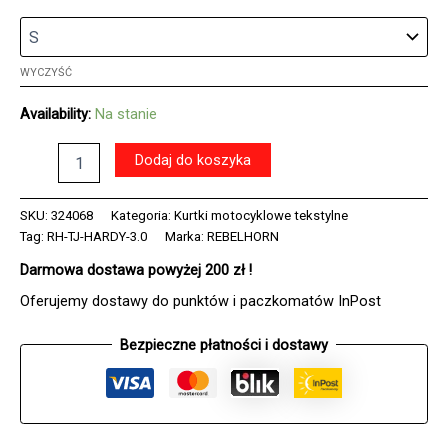
WYCZYŚĆ
Availability:
Na stanie
ilość
Dodaj do koszyka
Kurtka
tekstylna
REBELHORN
SKU:
324068
Kategoria:
Kurtki motocyklowe tekstylne
HARDY
Tag:
RH-TJ-HARDY-3.0
Marka:
REBELHORN
3.0
Darmowa dostawa powyżej 200 zł !
BLACK/GREY/FLUO
YELLOW
Oferujemy dostawy do punktów i paczkomatów InPost
Bezpieczne płatności i dostawy