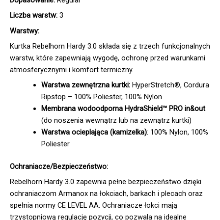
Liczba warstw:
3
Warstwy:
Kurtka Rebelhorn Hardy 3.0 składa się z trzech funkcjonalnych
warstw, które zapewniają wygodę, ochronę przed warunkami
atmosferycznymi i komfort termiczny.
Warstwa zewnętrzna kurtki:
HyperStretch®, Cordura
Ripstop – 100% Poliester, 100% Nylon
Membrana wodoodporna HydraShield™ PRO in&out
(do noszenia wewnątrz lub na zewnątrz kurtki)
Warstwa ocieplająca (kamizelka)
: 100% Nylon, 100%
Poliester
Ochraniacze/Bezpieczeństwo:
Rebelhorn Hardy 3.0 zapewnia pełne bezpieczeństwo dzięki
ochraniaczom Armanox na łokciach, barkach i plecach oraz
spełnia normy CE LEVEL AA. Ochraniacze łokci mają
trzystopniową regulację pozycji, co pozwala na idealne