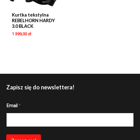
Kurtka tekstylna
REBELHORN HARDY
3.0 BLACK
1 399,00
zł
Zapisz się do newslettera!
E
Email
*
m
a
i
l
*
E
m