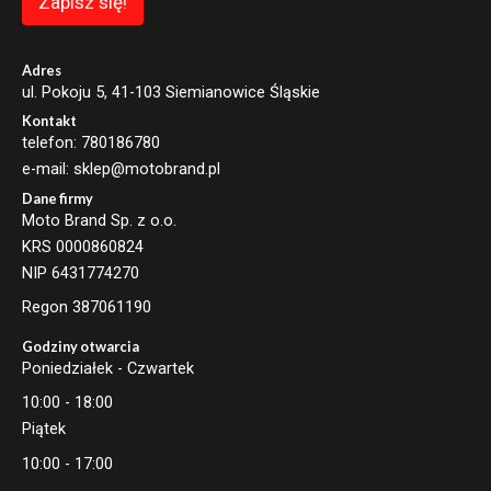
Zapisz się!
a
i
l
Adres
ul. Pokoju 5, 41-103 Siemianowice Śląskie
Kontakt
telefon: 780186780
e-mail: sklep@motobrand.pl
Dane firmy
Moto Brand Sp. z o.o.
KRS 0000860824
NIP 6431774270
Regon 387061190
Godziny otwarcia
Poniedziałek - Czwartek
10:00 - 18:00
Piątek
10:00 - 17:00