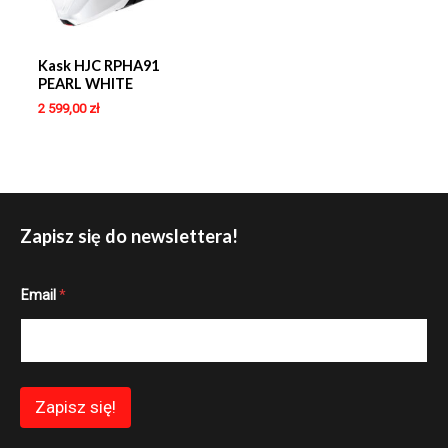
Kask HJC RPHA91
PEARL WHITE
2 599,00
zł
Zapisz się do newslettera!
*
Email
*
E
m
a
i
l
*
Zapisz się!