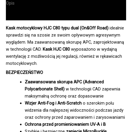
Opis
Informacje dodatkowe
Kask motocyklowy HJC C80 typu dual (On&Off Road)
idealnie
sprawdzi się na szosie ze swoim opływowym agresywnym
wyglądem. Ma zaawansowaną skorupę APC, zaprojektowaną
w technologii CAD.
Kask HJC C80
wyposażono w wydajną
wentylację z możliwością jej regulacji, również w rękawicach
motocyklowych.
BEZPIECZEŃSTWO
Zaawansowana skorupa APC (Advanced
Polycarbonate Shell)
w technologii CAD zapewnia
maksymalną ochronę oraz dopasowanie
Wizjer Anti-Fog i Anti-Scratch
o szerokim polu
widzenia dla najlepszej widoczności podczas jazdy
oraz ochrony przed zaparowaniem i zarysowaniami
Ochrona przed promieniowaniem UV-A i B
Szybkie i bezpieczne
zapięcie MicroBuckle