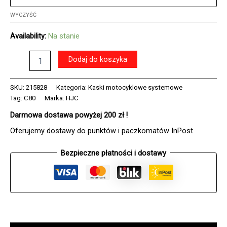
WYCZYŚĆ
Availability:
Na stanie
ilość
Dodaj do koszyka
Kask
HJC
C80
SKU:
215828
Kategoria:
Kaski motocyklowe systemowe
PEARL
Tag:
C80
Marka:
HJC
WHITE
Darmowa dostawa powyżej 200 zł !
Oferujemy dostawy do punktów i paczkomatów InPost
Bezpieczne płatności i dostawy