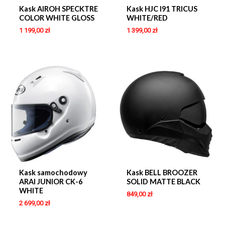
Kask AIROH SPECKTRE
Kask HJC I91 TRICUS
COLOR WHITE GLOSS
WHITE/RED
1 199,00
zł
1 399,00
zł
Kask samochodowy
Kask BELL BROOZER
ARAI JUNIOR CK-6
SOLID MATTE BLACK
WHITE
849,00
zł
2 699,00
zł