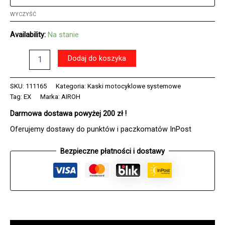
WYCZYŚĆ
Availability:
Na stanie
ilość
Dodaj do koszyka
Kask
AIROH
EXECUTIVE
SKU:
111165
Kategoria:
Kaski motocyklowe systemowe
WHITE
Tag:
EX
Marka:
AIROH
GLOSS
Darmowa dostawa powyżej 200 zł !
Oferujemy dostawy do punktów i paczkomatów InPost
Bezpieczne płatności i dostawy