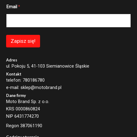
E
Email
*
m
a
i
l
*
E
m
Zapisz się!
a
i
l
Adres
ul. Pokoju 5, 41-103 Siemianowice Śląskie
Kontakt
telefon: 780186780
e-mail: sklep@motobrand.pl
Dane firmy
Moto Brand Sp. z o.o.
KRS 0000860824
NIP 6431774270
Regon 387061190
Godziny otwarcia