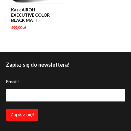
Kask AIROH
EXECUTIVE COLOR
BLACK MATT
599,00
zł
Zapisz się do newslettera!
E
Email
*
m
a
i
l
*
E
m
Zapisz się!
a
i
l