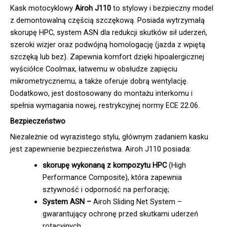
Kask motocyklowy
Airoh J110
to stylowy i bezpieczny model
z demontowalną częścią szczękową. Posiada wytrzymałą
skorupę HPC, system ASN dla redukcji skutków sił uderzeń,
szeroki wizjer oraz podwójną homologację (jazda z wpiętą
szczęką lub bez). Zapewnia komfort dzięki hipoalergicznej
wyściółce Coolmax, łatwemu w obsłudze zapięciu
mikrometrycznemu, a także oferuje dobrą wentylację.
Dodatkowo, jest dostosowany do montażu interkomu i
spełnia wymagania nowej, restrykcyjnej normy ECE 22.06.
Bezpieczeństwo
Niezależnie od wyrazistego stylu, głównym zadaniem kasku
jest zapewnienie bezpieczeństwa. Airoh J110 posiada:
skorupę wykonaną z kompozytu HPC
(High
Performance Composite), która zapewnia
sztywność i odporność na perforację;
System
ASN –
Airoh Sliding Net System –
gwarantujący ochronę przed skutkami uderzeń
rotacyjnych