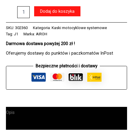
ilość
Dodaj do koszyka
Kask
AIROH
J110
SKU:
302360
Kategoria:
Kaski motocyklowe systemowe
COLOR
Tag:
J1
Marka:
AIROH
WHITE
Darmowa dostawa powyżej 200 zł !
GLOSS
Oferujemy dostawy do punktów i paczkomatów InPost
Bezpieczne płatności i dostawy
Opis
Informacje dodatkowe