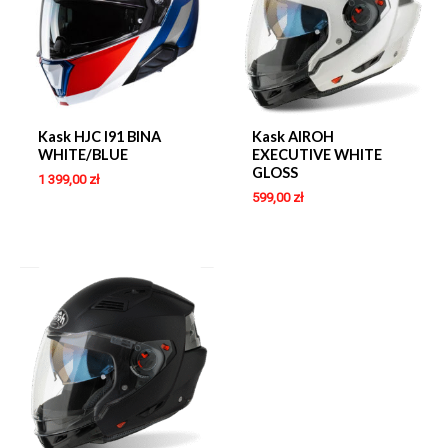
Kask HJC I91 BINA
Kask AIROH
WHITE/BLUE
EXECUTIVE WHITE
GLOSS
1 399,00
zł
599,00
zł