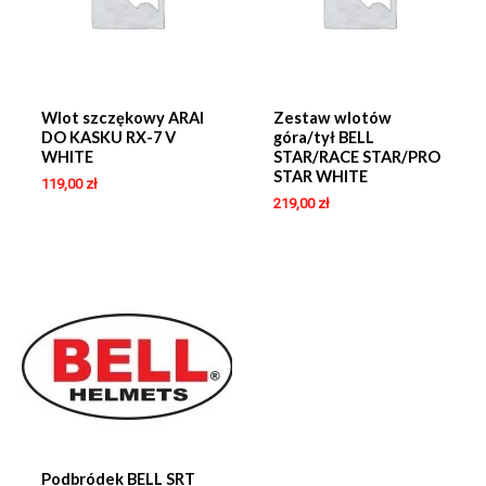
Wlot szczękowy ARAI
Zestaw wlotów
DO KASKU RX-7 V
góra/tył BELL
WHITE
STAR/RACE STAR/PRO
STAR WHITE
119,00
zł
219,00
zł
Podbródek BELL SRT