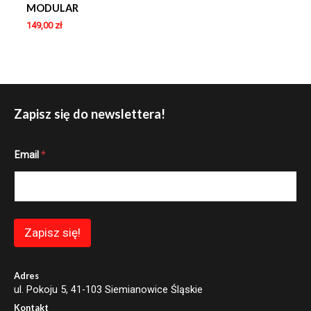
MODULAR
149,00
zł
Zapisz się do newslettera!
*
Email
*
*
E
m
a
i
l
Zapisz się!
Adres
ul. Pokoju 5, 41-103 Siemianowice Śląskie
Kontakt