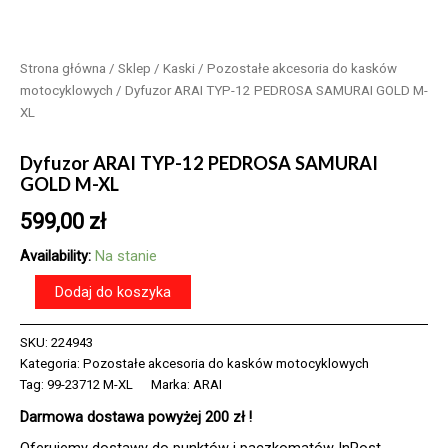
Strona główna
/
Sklep
/
Kaski
/
Pozostałe akcesoria do kasków
motocyklowych
/ Dyfuzor ARAI TYP-12 PEDROSA SAMURAI GOLD M-
XL
Dyfuzor ARAI TYP-12 PEDROSA SAMURAI
GOLD M-XL
599,00
zł
Availability:
Na stanie
ilość
Dodaj do koszyka
Dyfuzor
ARAI
SKU:
224943
TYP-
Kategoria:
Pozostałe akcesoria do kasków motocyklowych
12
PEDROSA
Tag:
99-23712 M-XL
Marka:
ARAI
SAMURAI
Darmowa dostawa powyżej 200 zł !
GOLD
M-