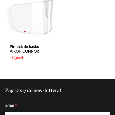
Pinlock do kasku
AIROH CONNOR
159,00
zł
Zapisz się do newslettera!
*
Email
*
E
m
a