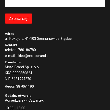
i
l
E
m
Zapisz się!
a
i
l
Adres
ul. Pokoju 5, 41-103 Siemianowice Śląskie
Kontakt
telefon: 780186780
e-mail: sklep@motobrand.pl
Dane firmy
Moto Brand Sp. z o.o.
KRS 0000860824
NIP 6431774270
Regon 387061190
Godziny otwarcia
Poniedziałek - Czwartek
10:00 - 18:00