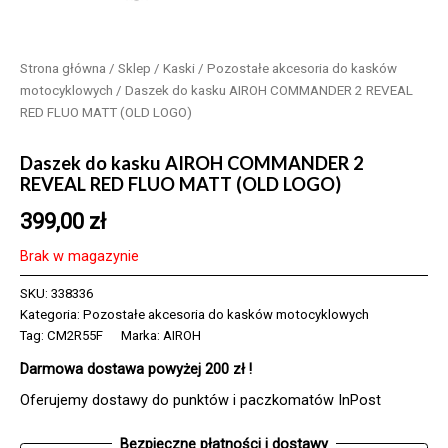
Strona główna
/
Sklep
/
Kaski
/
Pozostałe akcesoria do kasków
motocyklowych
/ Daszek do kasku AIROH COMMANDER 2 REVEAL
RED FLUO MATT (OLD LOGO)
Daszek do kasku AIROH COMMANDER 2
REVEAL RED FLUO MATT (OLD LOGO)
399,00
zł
Brak w magazynie
SKU:
338336
Kategoria:
Pozostałe akcesoria do kasków motocyklowych
Tag:
CM2R55F
Marka:
AIROH
Darmowa dostawa powyżej 200 zł !
Oferujemy dostawy do punktów i paczkomatów InPost
Bezpieczne płatności i dostawy