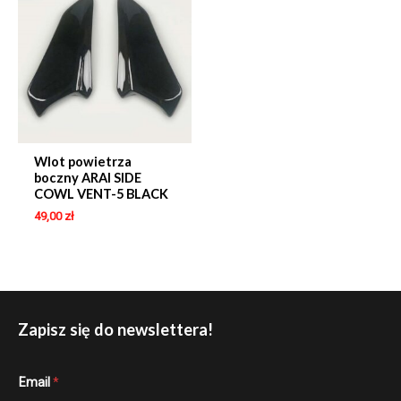
Wlot powietrza
boczny ARAI SIDE
COWL VENT-5 BLACK
49,00
zł
Zapisz się do newslettera!
E
Email
*
m
a