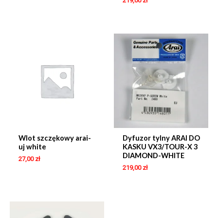
219,00
zł
Wlot szczękowy arai-
Dyfuzor tylny ARAI DO
uj white
KASKU VX3/TOUR-X 3
DIAMOND-WHITE
27,00
zł
219,00
zł