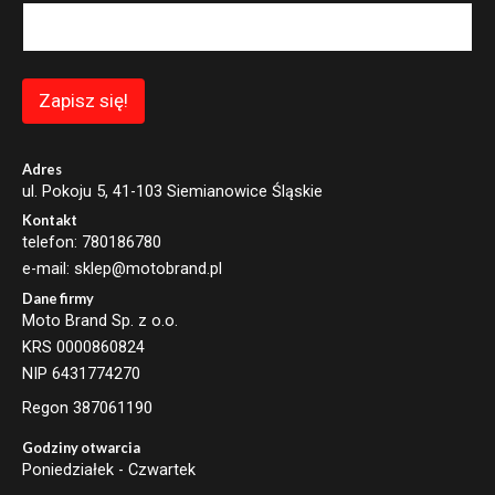
i
l
E
m
a
Zapisz się!
i
l
E
m
Adres
a
ul. Pokoju 5, 41-103 Siemianowice Śląskie
i
Kontakt
l
telefon: 780186780
e-mail: sklep@motobrand.pl
Dane firmy
Moto Brand Sp. z o.o.
KRS 0000860824
NIP 6431774270
Regon 387061190
Godziny otwarcia
Poniedziałek - Czwartek