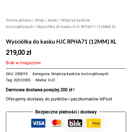
Strona główna
/
Sklep
/
Kaski
/
Wnętrza kasków
motocyklowych
/ Wyściółka do kasku HJC RPHA71 (12MM) XL
Wyściółka do kasku HJC RPHA71 (12MM) XL
219,00
zł
Brak w magazynie
SKU:
290019
Kategoria:
Wnętrza kasków motocyklowych
Tag:
32612005
Marka:
HJC
Darmowa dostawa powyżej 200 zł !
Oferujemy dostawy do punktów i paczkomatów InPost
Bezpieczne płatności i dostawy