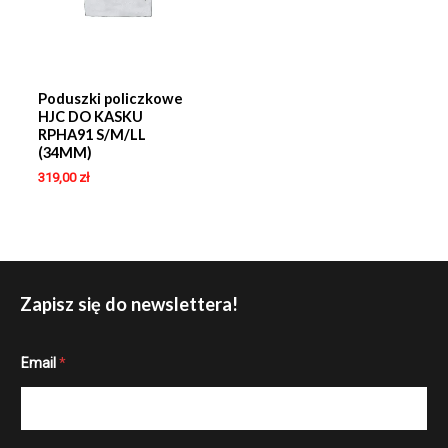
Poduszki policzkowe
HJC DO KASKU
RPHA91 S/M/LL
(34MM)
319,00
zł
Zapisz się do newslettera!
E
Email
*
m
a
i
l
E