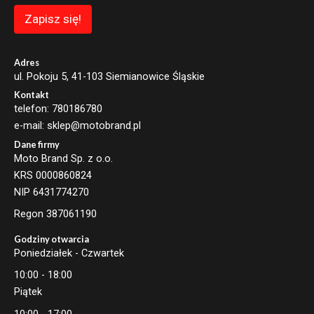
m
a
Zapisz się!
i
l
E
m
Adres
a
ul. Pokoju 5, 41-103 Siemianowice Śląskie
i
Kontakt
l
telefon: 780186780
e-mail: sklep@motobrand.pl
Dane firmy
Moto Brand Sp. z o.o.
KRS 0000860824
NIP 6431774270
Regon 387061190
Godziny otwarcia
Poniedziałek - Czwartek
10:00 - 18:00
Piątek
10:00 - 17:00