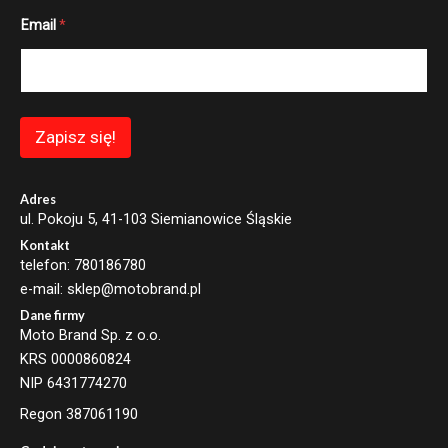
E
Email
*
m
a
i
l
*
E
m
Zapisz się!
a
i
l
Adres
ul. Pokoju 5, 41-103 Siemianowice Śląskie
Kontakt
telefon: 780186780
e-mail: sklep@motobrand.pl
Dane firmy
Moto Brand Sp. z o.o.
KRS 0000860824
NIP 6431774270
Regon 387061190