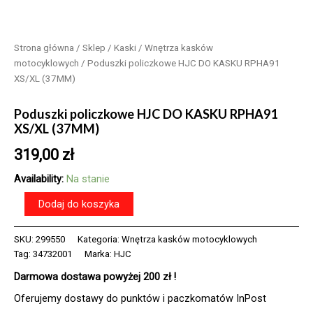
Strona główna
/
Sklep
/
Kaski
/
Wnętrza kasków
motocyklowych
/ Poduszki policzkowe HJC DO KASKU RPHA91
XS/XL (37MM)
Poduszki policzkowe HJC DO KASKU RPHA91
XS/XL (37MM)
319,00
zł
Availability:
Na stanie
ilość
Dodaj do koszyka
Poduszki
policzkowe
SKU:
299550
Kategoria:
Wnętrza kasków motocyklowych
HJC
Tag:
34732001
Marka:
HJC
DO
KASKU
Darmowa dostawa powyżej 200 zł !
RPHA91
XS/XL
Oferujemy dostawy do punktów i paczkomatów InPost
(37MM)