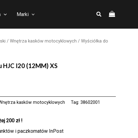
a
Marki
ski
/
Wnętrza kasków motocyklowych
/ Wyściółka do
u HJC I20 (12MM) XS
Wnętrza kasków motocyklowych
Tag:
38602001
j 200 zł !
unktów i paczkomatów InPost