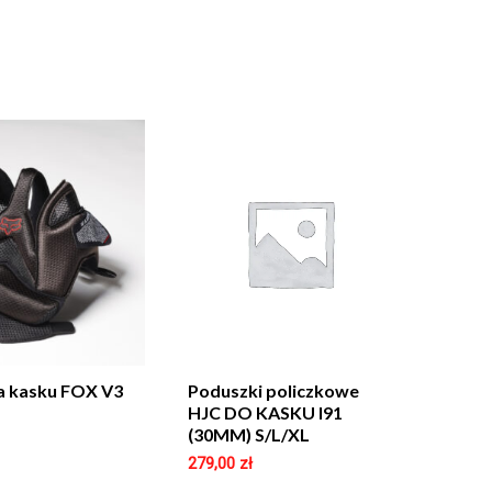
a kasku FOX V3
Poduszki policzkowe
HJC DO KASKU I91
(30MM) S/L/XL
279,00
zł