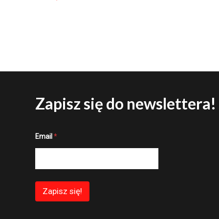
Zapisz się do newslettera!
*
Email
*
E
m
a
i
l
*
Zapisz się!