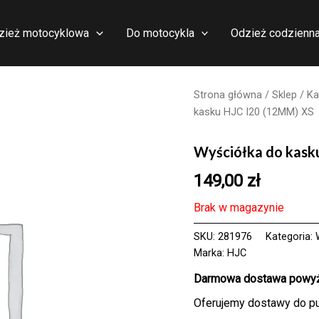
zież motocyklowa
Do motocykla
Odzież codzienn
Strona główna
/
Sklep
/
Ka
kasku HJC I20 (12MM) XS
Wyściółka do kask
149,00
zł
Brak w magazynie
SKU:
281976
Kategoria:
Marka:
HJC
Darmowa dostawa powyże
Oferujemy dostawy do p