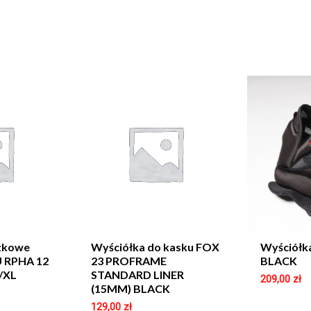
czkowe
Wyściółka do kasku FOX
Wyściółk
 RPHA 12
23 PROFRAME
BLACK
/XL
STANDARD LINER
209,00
zł
(15MM) BLACK
129,00
zł