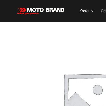
Skip
to
Kaski
Od
content