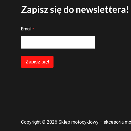
Zapisz się do newslettera!
*
Email
*
E
m
a
i
l
*
Zapisz się!
Copyright © 2026 Sklep motocyklowy – akcesoria mo