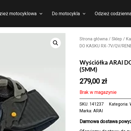
zież motocyklowa
Do motocykla
Odzież codzienn
Strona główna
/
Sklep
/
Ka
DO KASKU RX-7V/QV/REN
Wyściółka ARAI 
(5MM)
279,00
zł
Brak w magazynie
SKU:
141237
Kategoria:
Marka:
ARAI
Darmowa dostawa powyże