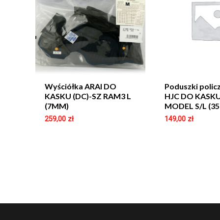
Wyściółka ARAI DO
Poduszki poli
KASKU (DC)-SZ RAM3 L
HJC DO KASKU
(7MM)
MODEL S/L (3
259,00
zł
149,00
zł