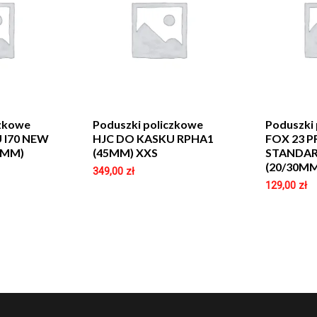
czkowe
Poduszki policzkowe
Poduszki
 I70 NEW
HJC DO KASKU RPHA1
FOX 23 
5MM)
(45MM) XXS
STANDAR
(20/30M
349,00
zł
129,00
zł