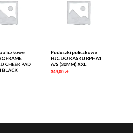
 policzkowe
Poduszki policzkowe
PROFRAME
HJC DO KASKU RPHA1
D CHEEK PAD
A/S (30MM) XXL
M BLACK
349,00
zł