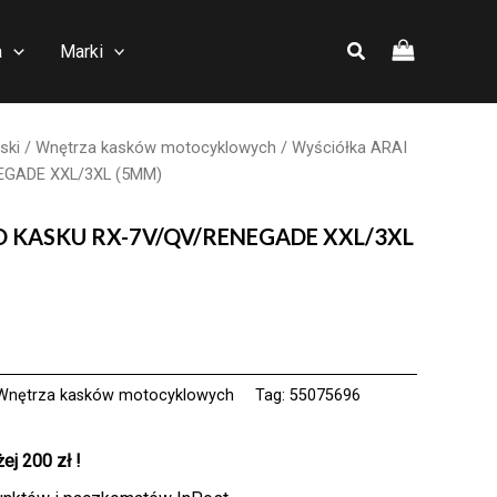
a
Marki
ski
/
Wnętrza kasków motocyklowych
/ Wyściółka ARAI
EGADE XXL/3XL (5MM)
DO KASKU RX-7V/QV/RENEGADE XXL/3XL
Wnętrza kasków motocyklowych
Tag:
55075696
j 200 zł !