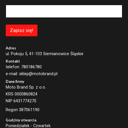
a
i
l
E
m
a
Zapisz się!
i
l
E
m
Adres
a
ul. Pokoju 5, 41-103 Siemianowice Śląskie
i
Kontakt
l
telefon: 780186780
e-mail: sklep@motobrand.pl
Dane firmy
Moto Brand Sp. z o.o.
KRS 0000860824
NIP 6431774270
Regon 387061190
Godziny otwarcia
Poniedziałek - Czwartek