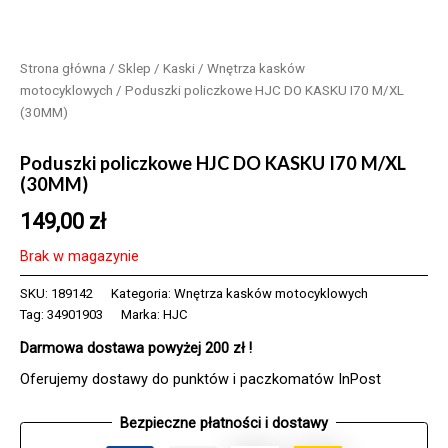
Strona główna
/
Sklep
/
Kaski
/
Wnętrza kasków
motocyklowych
/ Poduszki policzkowe HJC DO KASKU I70 M/XL
(30MM)
Poduszki policzkowe HJC DO KASKU I70 M/XL
(30MM)
149,00
zł
Brak w magazynie
SKU:
189142
Kategoria:
Wnętrza kasków motocyklowych
Tag:
34901903
Marka:
HJC
Darmowa dostawa powyżej 200 zł !
Oferujemy dostawy do punktów i paczkomatów InPost
Bezpieczne płatności i dostawy