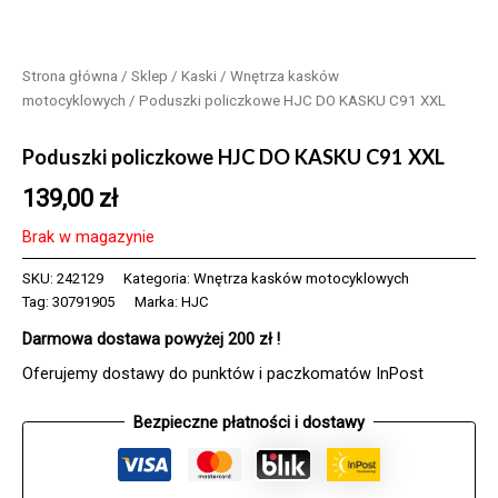
Strona główna
/
Sklep
/
Kaski
/
Wnętrza kasków
motocyklowych
/ Poduszki policzkowe HJC DO KASKU C91 XXL
Poduszki policzkowe HJC DO KASKU C91 XXL
139,00
zł
Brak w magazynie
SKU:
242129
Kategoria:
Wnętrza kasków motocyklowych
Tag:
30791905
Marka:
HJC
Darmowa dostawa powyżej 200 zł !
Oferujemy dostawy do punktów i paczkomatów InPost
Bezpieczne płatności i dostawy