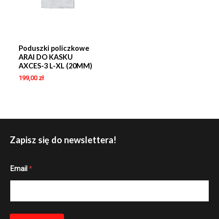
Poduszki policzkowe
ARAI DO KASKU
AXCES-3 L-XL (20MM)
199,00
zł
Zapisz się do newslettera!
E
Email
*
m
a
i
l
*
E