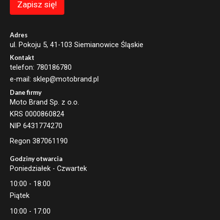
m
Zapisz się!
a
i
l
Adres
ul. Pokoju 5, 41-103 Siemianowice Śląskie
Kontakt
telefon: 780186780
e-mail: sklep@motobrand.pl
Dane firmy
Moto Brand Sp. z o.o.
KRS 0000860824
NIP 6431774270
Regon 387061190
Godziny otwarcia
Poniedziałek - Czwartek
10:00 - 18:00
Piątek
10:00 - 17:00