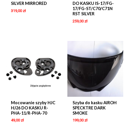
SILVER MIRRORED
DO KASKU IS-17/FG-
17/FG-ST/C70/C71N
319,00
zł
RST SILVER
259,00
zł
Mocowanie szyby HJC
Szyba do kasku AIROH
HJ26 DO KASKU R-
SPECKTRE DARK
PHA-11/R-PHA-70
SMOKE
49,00
zł
199,00
zł