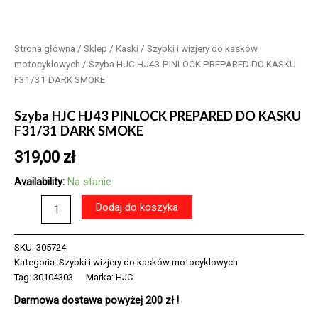
Strona główna
/
Sklep
/
Kaski
/
Szybki i wizjery do kasków
motocyklowych
/ Szyba HJC HJ43 PINLOCK PREPARED DO KASKU
F31/31 DARK SMOKE
Szyba HJC HJ43 PINLOCK PREPARED DO KASKU
F31/31 DARK SMOKE
319,00
zł
Availability:
Na stanie
ilość
Dodaj do koszyka
Szyba
HJC
HJ43
SKU:
305724
PINLOCK
Kategoria:
Szybki i wizjery do kasków motocyklowych
PREPARED
Tag:
30104303
Marka:
HJC
DO
Darmowa dostawa powyżej 200 zł !
KASKU
F31/31