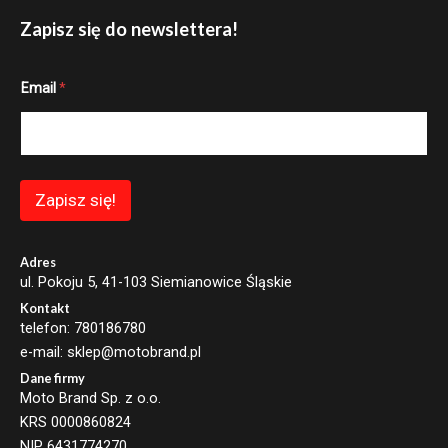
Zapisz się do newslettera!
*
Email
*
E
m
a
i
l
E
m
Zapisz się!
a
i
l
Adres
ul. Pokoju 5, 41-103 Siemianowice Śląskie
Kontakt
telefon: 780186780
e-mail: sklep@motobrand.pl
Dane firmy
Moto Brand Sp. z o.o.
KRS 0000860824
NIP 6431774270