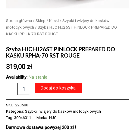
Strona główna
/
Sklep
/
Kaski
/
Szybki i wizjery do kasków
motocyklowych
/ Szyba HJC HJ26ST PINLOCK PREPARED DO
KASKU RPHA-70 RST ROUGE
Szyba HJC HJ26ST PINLOCK PREPARED DO
KASKU RPHA-70 RST ROUGE
319,00
zł
Availability:
Na stanie
ilość
Dodaj do koszyka
Szyba
HJC
HJ26ST
SKU:
223580
PINLOCK
Kategoria:
Szybki i wizjery do kasków motocyklowych
PREPARED
Tag:
30046011
Marka:
HJC
DO
Darmowa dostawa powyżej 200 zł !
KASKU
RPHA-