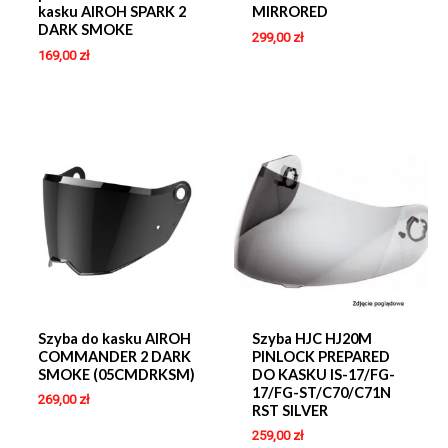
kasku AIROH SPARK 2
MIRRORED
DARK SMOKE
299,00
zł
169,00
zł
Szyba do kasku AIROH
Szyba HJC HJ20M
COMMANDER 2 DARK
PINLOCK PREPARED
SMOKE (05CMDRKSM)
DO KASKU IS-17/FG-
17/FG-ST/C70/C71N
269,00
zł
RST SILVER
259,00
zł