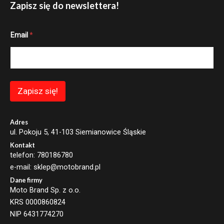
Zapisz się do newslettera!
E
Email
*
m
a
i
l
*
E
m
Zapisz się!
a
i
l
Adres
ul. Pokoju 5, 41-103 Siemianowice Śląskie
Kontakt
telefon: 780186780
e-mail: sklep@motobrand.pl
Dane firmy
Moto Brand Sp. z o.o.
KRS 0000860824
NIP 6431774270