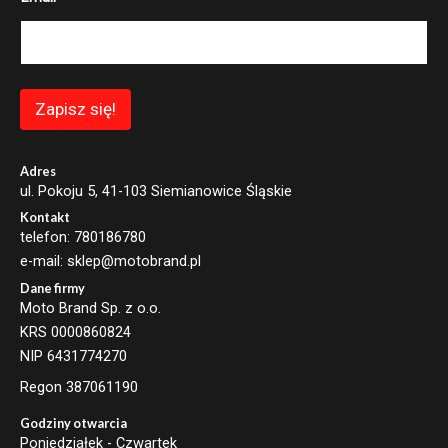
m
a
i
l
*
Zapisz się!
Adres
ul. Pokoju 5, 41-103 Siemianowice Śląskie
Kontakt
telefon: 780186780
e-mail: sklep@motobrand.pl
Dane firmy
Moto Brand Sp. z o.o.
KRS 0000860824
NIP 6431774270
Regon 387061190
Godziny otwarcia
Poniedziałek - Czwartek