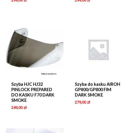
299,00
zł
299,00
zł
Szyba HJC HJ32
Szyba do kasku AIROH
PINLOCK PREPARED
GP800/GP800 FIM
DO KASKU F70 DARK
DARK SMOKE
SMOKE
279,00
zł
249,00
zł