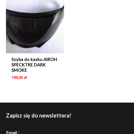
Szyba do kasku AIROH
SPECKTRE DARK
SMOKE
199,00
zł
Zapisz się do newslettera!
*
Email
*
E