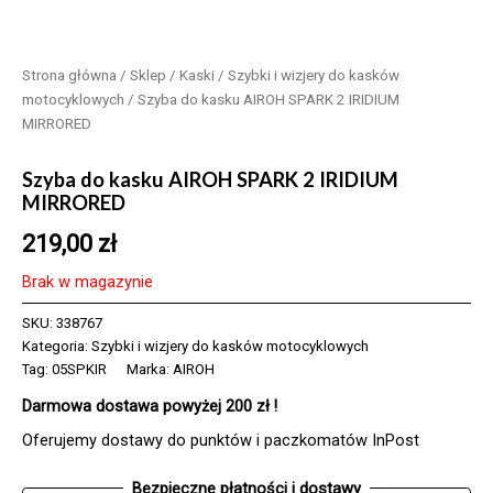
Strona główna
/
Sklep
/
Kaski
/
Szybki i wizjery do kasków
motocyklowych
/ Szyba do kasku AIROH SPARK 2 IRIDIUM
MIRRORED
Szyba do kasku AIROH SPARK 2 IRIDIUM
MIRRORED
219,00
zł
Brak w magazynie
SKU:
338767
Kategoria:
Szybki i wizjery do kasków motocyklowych
Tag:
05SPKIR
Marka:
AIROH
Darmowa dostawa powyżej 200 zł !
Oferujemy dostawy do punktów i paczkomatów InPost
Bezpieczne płatności i dostawy