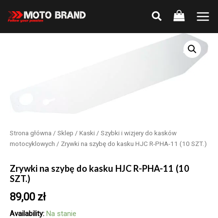
Skip
to
Main
content
Men
Strona główna
/
Sklep
/
Kaski
/
Szybki i wizjery do kasków
motocyklowych
/ Zrywki na szybę do kasku HJC R-PHA-11 (10 SZT.)
Zrywki na szybę do kasku HJC R-PHA-11 (10
SZT.)
89,00
zł
Availability:
Na stanie