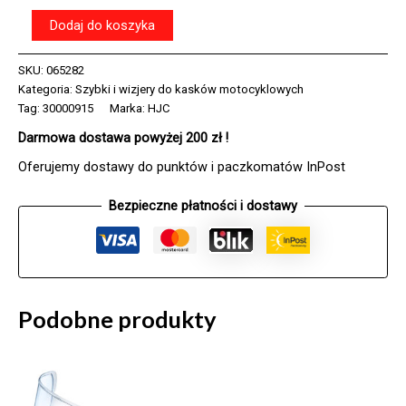
ilość
Dodaj do koszyka
Zrywki
na
SKU:
065282
szybę
Kategoria:
Szybki i wizjery do kasków motocyklowych
do
kasku
Tag:
30000915
Marka:
HJC
HJC
Darmowa dostawa powyżej 200 zł !
R-
PHA-
Oferujemy dostawy do punktów i paczkomatów InPost
11
(10
Bezpieczne płatności i dostawy
SZT.)
Podobne produkty