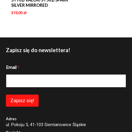
SILVER MIRRORED
319,00
zł
Zapisz się do newslettera!
*
Email
*
E
m
a
i
l
E
m
Zapisz się!
a
i
l
Adres
ul. Pokoju 5, 41-103 Siemianowice Śląskie