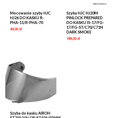
Mocowanie szyby HJC
Szyba HJC HJ20M
HJ26 DO KASKU R-
PINLOCK PREPARED
PHA-11/R-PHA-70
DO KASKU IS-17/FG-
17/FG-ST/C70/C71N
49,00
zł
DARK SMOKE
189,00
zł
Szyba do kasku AIROH
ST701/VALOR/ST501/SPARK