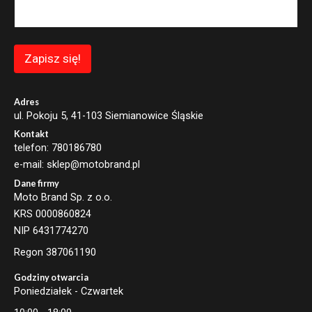
i
l
E
m
a
Zapisz się!
i
l
E
m
Adres
a
ul. Pokoju 5, 41-103 Siemianowice Śląskie
i
Kontakt
l
telefon: 780186780
e-mail: sklep@motobrand.pl
Dane firmy
Moto Brand Sp. z o.o.
KRS 0000860824
NIP 6431774270
Regon 387061190
Godziny otwarcia
Poniedziałek - Czwartek