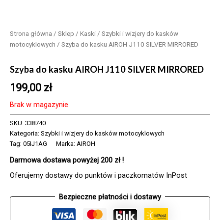
Strona główna
/
Sklep
/
Kaski
/
Szybki i wizjery do kasków
motocyklowych
/ Szyba do kasku AIROH J110 SILVER MIRRORED
Szyba do kasku AIROH J110 SILVER MIRRORED
199,00
zł
Brak w magazynie
SKU:
338740
Kategoria:
Szybki i wizjery do kasków motocyklowych
Tag:
05IJ1AG
Marka:
AIROH
Darmowa dostawa powyżej 200 zł !
Oferujemy dostawy do punktów i paczkomatów InPost
Bezpieczne płatności i dostawy