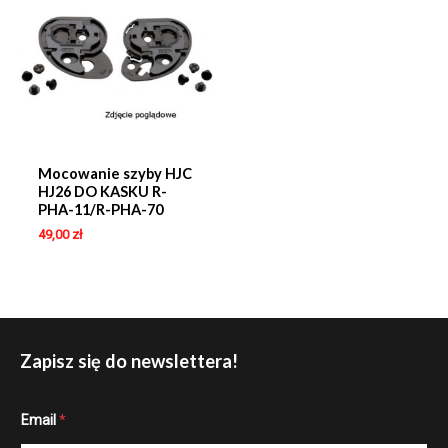
Mocowanie szyby HJC
HJ26 DO KASKU R-
PHA-11/R-PHA-70
49,00
zł
Zapisz się do newslettera!
E
Email
*
m
a