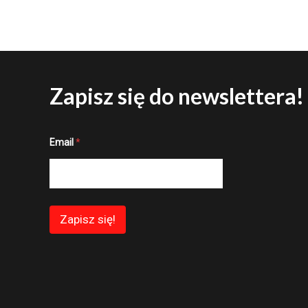
Zapisz się do newslettera!
E
Email
*
m
a
i
l
E
m
a
Zapisz się!
i
l
*