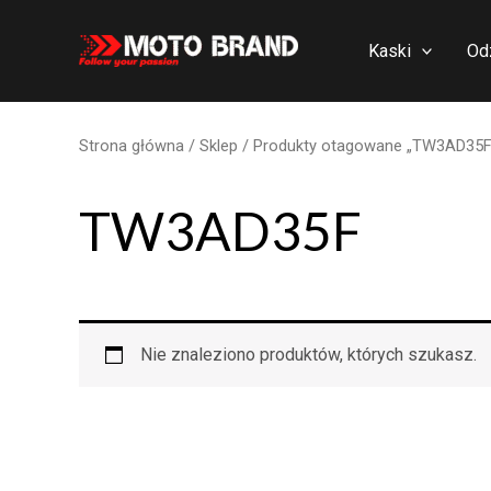
Skip
to
Kaski
Od
content
Strona główna
/
Sklep
/ Produkty otagowane „TW3AD35F
TW3AD35F
Nie znaleziono produktów, których szukasz.