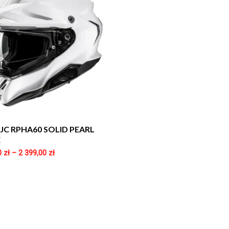
HJC RPHA60 SOLID PEARL
E
0
zł
–
2 399,00
zł