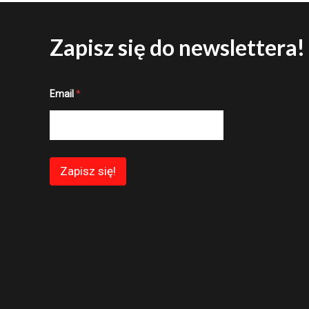
Zapisz się do newslettera!
*
Email
*
E
m
a
i
l
*
Zapisz się!