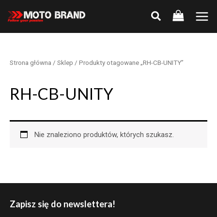
Skip
to
Main
content
Men
Strona główna
/
Sklep
/ Produkty otagowane „RH-CB-UNITY”
RH-CB-UNITY
Nie znaleziono produktów, których szukasz.
Zapisz się do newslettera!