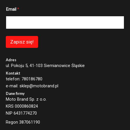
E
Email
*
m
a
i
l
E
m
a
Zapisz się!
i
l
*
Adres
ul. Pokoju 5, 41-103 Siemianowice Śląskie
Kontakt
telefon: 780186780
e-mail: sklep@motobrand.pl
Dane firmy
Moto Brand Sp. z o.o.
KRS 0000860824
NIP 6431774270
Regon 387061190