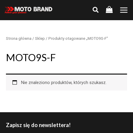
Skip
to
Main
content
Men
Strona główna
/
Sklep
/ Produkty otagowane „MOTO9S-F”
MOTO9S-F
Nie znaleziono produktów, których szukasz.
Zapisz się do newslettera!