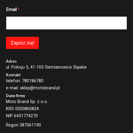
E
Email
*
m
a
i
l
E
m
a
Zapisz się!
i
l
*
Adres
ul. Pokoju 5, 41-103 Siemianowice Śląskie
Kontakt
telefon: 780186780
e-mail: sklep@motobrand.pl
Dane firmy
Moto Brand Sp. z o.o.
KRS 0000860824
NIP 6431774270
Regon 387061190