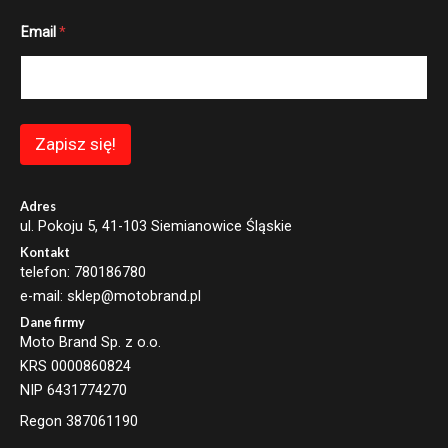
E
Email
*
m
a
i
l
*
E
m
Zapisz się!
a
i
l
Adres
ul. Pokoju 5, 41-103 Siemianowice Śląskie
Kontakt
telefon: 780186780
e-mail: sklep@motobrand.pl
Dane firmy
Moto Brand Sp. z o.o.
KRS 0000860824
NIP 6431774270
Regon 387061190