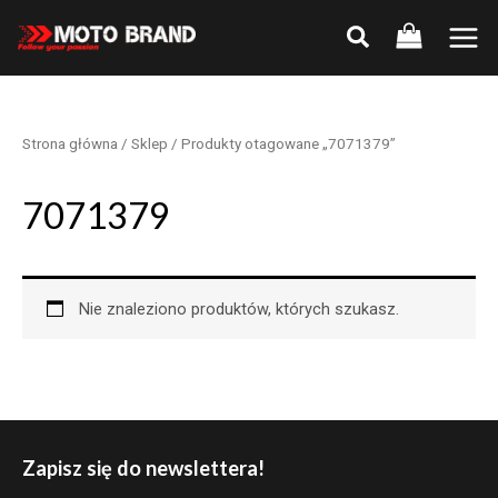
Skip
to
Main
content
Men
Strona główna
/
Sklep
/ Produkty otagowane „7071379”
7071379
Nie znaleziono produktów, których szukasz.
Zapisz się do newslettera!