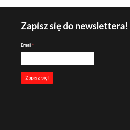
Zapisz się do newslettera!
E
Email
*
m
a
i
l
*
*
Zapisz się!