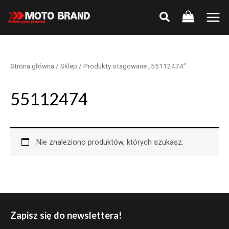
Skip
to
Main
content
Men
Strona główna
/
Sklep
/ Produkty otagowane „55112474”
55112474
Nie znaleziono produktów, których szukasz.
Zapisz się do newslettera!