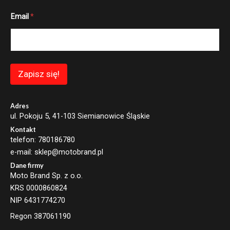
E
Email
*
m
a
i
l
E
m
a
Zapisz się!
i
l
E
m
Adres
a
ul. Pokoju 5, 41-103 Siemianowice Śląskie
i
Kontakt
l
telefon: 780186780
e-mail: sklep@motobrand.pl
Dane firmy
Moto Brand Sp. z o.o.
KRS 0000860824
NIP 6431774270
Regon 387061190