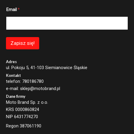
*
Email
*
*
E
m
a
i
l
Zapisz się!
Adres
ul. Pokoju 5, 41-103 Siemianowice Śląskie
Kontakt
telefon: 780186780
e-mail: sklep@motobrand.pl
Dane firmy
Moto Brand Sp. z o.o.
KRS 0000860824
NIP 6431774270
Regon 387061190