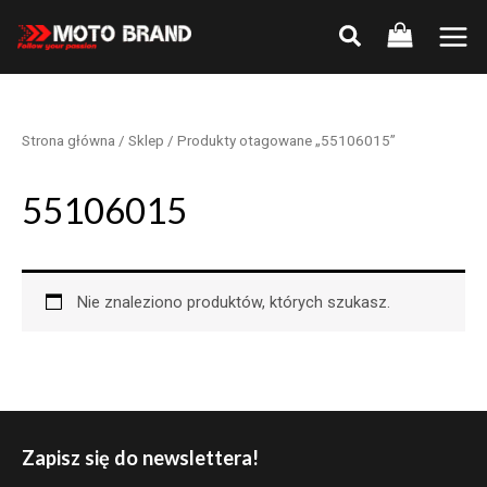
Skip
to
Main
content
Men
Strona główna
/
Sklep
/ Produkty otagowane „55106015”
55106015
Nie znaleziono produktów, których szukasz.
Zapisz się do newslettera!