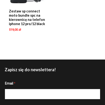
Zestaw sp connect
moto bundle spc na
kierownicę na telefon
iphone 12 pro/12 black
519,00
zł
Zapisz się do newslettera!
*
Email
*
*
E
m
a
i
l