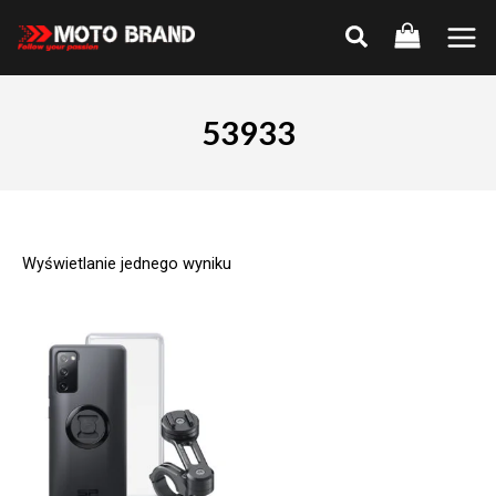
Skip
to
Main
content
Men
53933
Wyświetlanie jednego wyniku