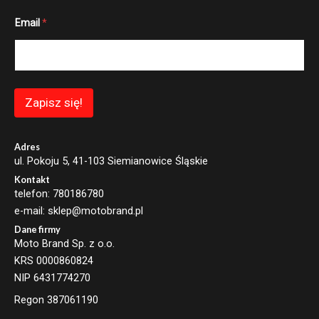
E
Email
*
m
a
i
l
*
E
m
Zapisz się!
a
i
l
Adres
ul. Pokoju 5, 41-103 Siemianowice Śląskie
Kontakt
telefon: 780186780
e-mail: sklep@motobrand.pl
Dane firmy
Moto Brand Sp. z o.o.
KRS 0000860824
NIP 6431774270
Regon 387061190