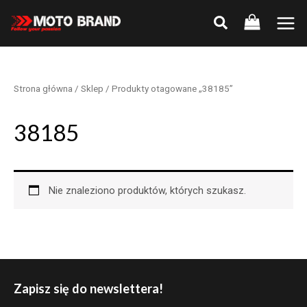
Skip
to
Main
content
Men
Strona główna
/
Sklep
/ Produkty otagowane „38185”
38185
Nie znaleziono produktów, których szukasz.
Zapisz się do newslettera!