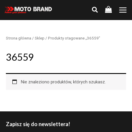
Skip
to
Main
content
Men
Strona główna
/
Sklep
/ Produkty otagowane „36559”
36559
Nie znaleziono produktów, których szukasz.
Zapisz się do newslettera!