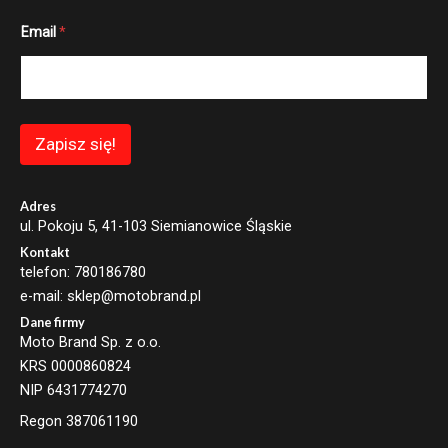
E
Email
*
m
a
i
l
*
E
m
Zapisz się!
a
i
l
Adres
ul. Pokoju 5, 41-103 Siemianowice Śląskie
Kontakt
telefon: 780186780
e-mail: sklep@motobrand.pl
Dane firmy
Moto Brand Sp. z o.o.
KRS 0000860824
NIP 6431774270
Regon 387061190