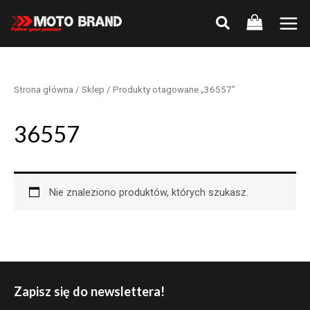
Skip
to
Main
content
Men
Strona główna
/
Sklep
/ Produkty otagowane „36557”
36557
Nie znaleziono produktów, których szukasz.
Zapisz się do newslettera!