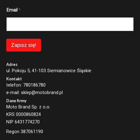
E
Email
*
m
a
i
l
E
m
a
Zapisz się!
i
l
E
m
Adres
a
ul. Pokoju 5, 41-103 Siemianowice Śląskie
i
Kontakt
l
telefon: 780186780
e-mail: sklep@motobrand.pl
Dane firmy
Moto Brand Sp. z o.o.
KRS 0000860824
NIP 6431774270
Regon 387061190