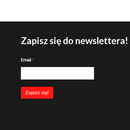
Zapisz się do newslettera!
E
Email
*
m
a
i
l
*
*
Zapisz się!