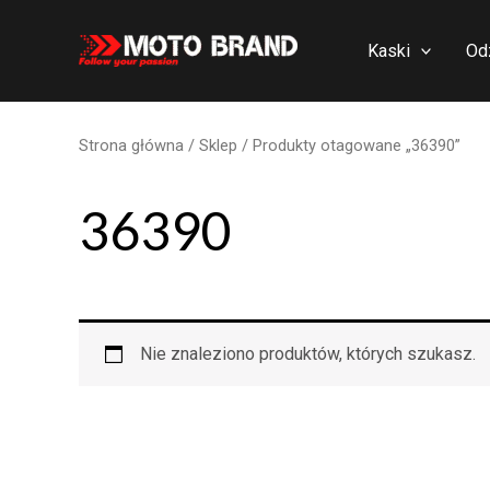
Skip
to
Kaski
Od
content
Strona główna
/
Sklep
/ Produkty otagowane „36390”
36390
Nie znaleziono produktów, których szukasz.