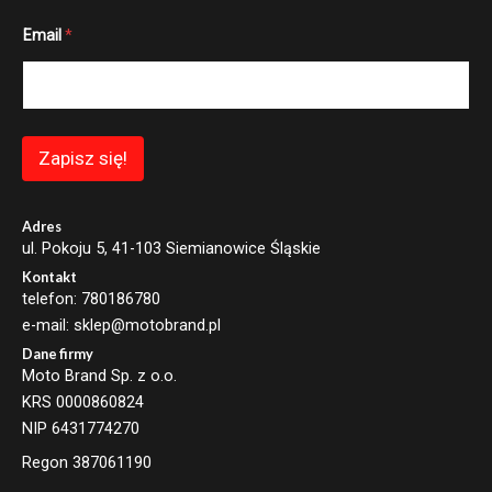
E
Email
*
m
a
i
l
E
m
a
Zapisz się!
i
l
*
Adres
ul. Pokoju 5, 41-103 Siemianowice Śląskie
Kontakt
telefon: 780186780
e-mail: sklep@motobrand.pl
Dane firmy
Moto Brand Sp. z o.o.
KRS 0000860824
NIP 6431774270
Regon 387061190