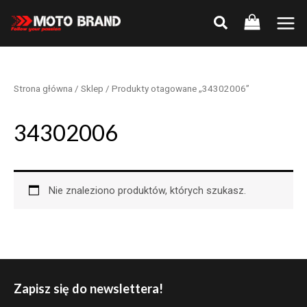
Skip
to
Main
content
Men
Strona główna
/
Sklep
/ Produkty otagowane „34302006”
34302006
Nie znaleziono produktów, których szukasz.
Zapisz się do newslettera!