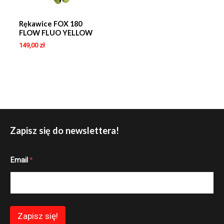
Rękawice FOX 180
FLOW FLUO YELLOW
149,00
zł
Zapisz się do newslettera!
E
Email
*
m
a
i
l
*
*
Zapisz się!