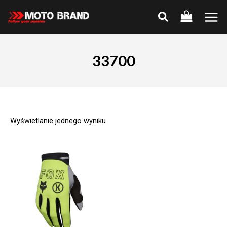
Skip
to
Main
content
Men
33700
Wyświetlanie jednego wyniku