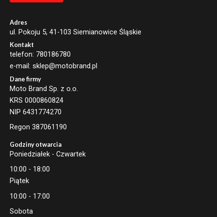
l
E
m
Adres
a
ul. Pokoju 5, 41-103 Siemianowice Śląskie
i
Kontakt
l
telefon: 780186780
e-mail: sklep@motobrand.pl
Dane firmy
Moto Brand Sp. z o.o.
KRS 0000860824
NIP 6431774270
Regon 387061190
Godziny otwarcia
Poniedziałek - Czwartek
10:00 - 18:00
Piątek
10:00 - 17:00
Sobota