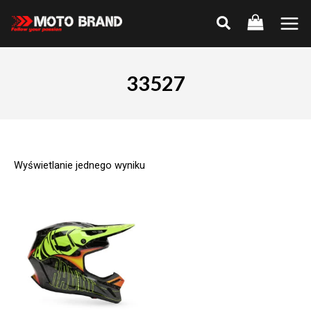
Skip
to
Main
content
Men
33527
Wyświetlanie jednego wyniku