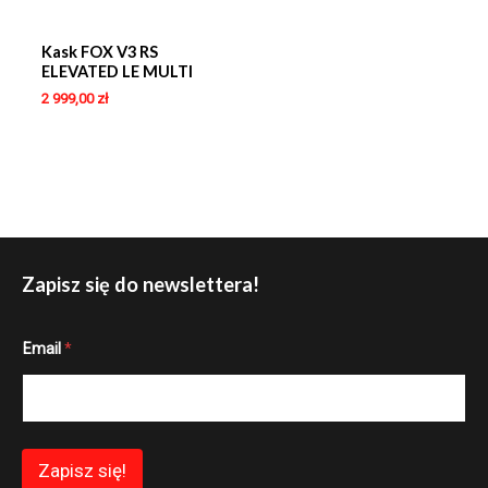
Kask FOX V3 RS
ELEVATED LE MULTI
2 999,00
zł
Zapisz się do newslettera!
E
Email
*
m
a
i
l
E
m
a
Zapisz się!
i