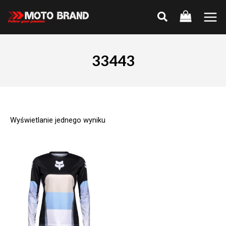
Skip
to
Main
content
Men
33443
Wyświetlanie jednego wyniku