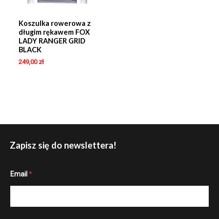
Koszulka rowerowa z
długim rękawem FOX
LADY RANGER GRID
BLACK
249,00
zł
Zapisz się do newslettera!
E
Email
*
m
a
i
l
E
m