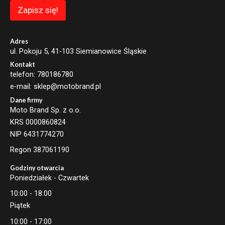
a
Zapisz się!
i
l
E
m
Adres
a
ul. Pokoju 5, 41-103 Siemianowice Śląskie
i
Kontakt
l
telefon: 780186780
e-mail: sklep@motobrand.pl
Dane firmy
Moto Brand Sp. z o.o.
KRS 0000860824
NIP 6431774270
Regon 387061190
Godziny otwarcia
Poniedziałek - Czwartek
10:00 - 18:00
Piątek
10:00 - 17:00