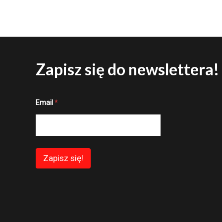
Zapisz się do newslettera!
E
Email
*
m
a
i
l
E
m
a
Zapisz się!
i
l
E
m
a
i
l