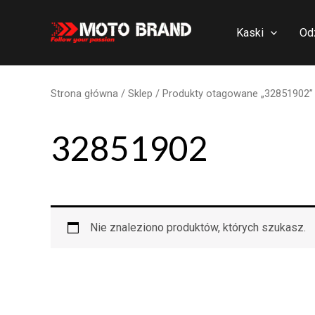
Skip
to
Kaski
Od
content
Strona główna
/
Sklep
/ Produkty otagowane „32851902”
32851902
Nie znaleziono produktów, których szukasz.