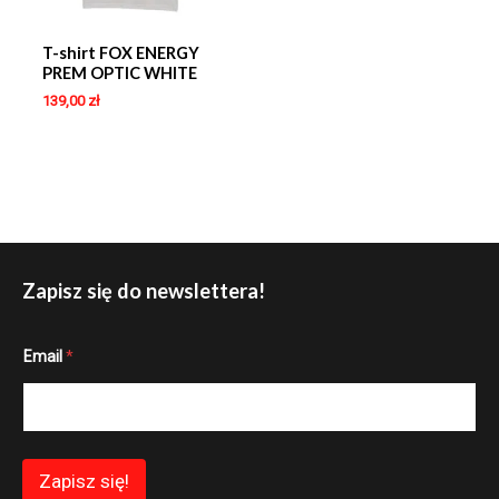
T-shirt FOX ENERGY
PREM OPTIC WHITE
139,00
zł
Zapisz się do newslettera!
E
Email
*
m
a
i
l
E
m
a
Zapisz się!
i