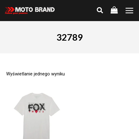
Skip
to
Main
content
Men
32789
Wyświetlanie jednego wyniku