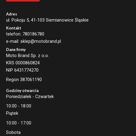
l
*
Adres
ul. Pokoju 5, 41-103 Siemianowice Śląskie
Kontakt
telefon: 780186780
e-mail: sklep@motobrand.pl
Dane firmy
Moto Brand Sp. z o.o.
KRS 0000860824
NIP 6431774270
Regon 387061190
Godziny otwarcia
Poniedziałek - Czwartek
10:00 - 18:00
Piątek
10:00 - 17:00
Sobota